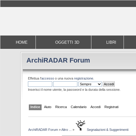
HOME
OGGETTI 3D
LIBRI
ArchiRADAR Forum
Effettua l'
accesso
o una nuova
registrazione
.
Inserisci il nome utente, la password e la durata della sessione.
Indice
Aiuto
Ricerca
Calendario
Accedi
Registrati
ArchiRADAR Forum
»
Altro ...
»
Segnalazioni & Suggerimenti