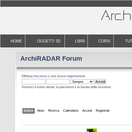
HOME
OGGETTI 3D
LIBRI
CORSI
TUT
ArchiRADAR Forum
Effettua l'
accesso
o una nuova
registrazione
.
Inserisci il nome utente, la password e la durata della sessione.
Indice
Aiuto
Ricerca
Calendario
Accedi
Registrati