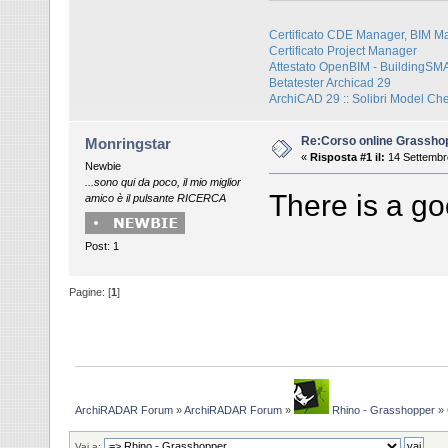
Certificato CDE Manager, BIM M
Certificato Project Manager
Attestato OpenBIM - BuildingS
Betatester Archicad 29
ArchiCAD 29 :: Solibri Model Ch
Re:Corso online Grassho
Monringstar
«
Risposta #1 il:
14 Settembr
Newbie
...sono qui da poco, il mio miglior
There is a g
amico è il pulsante RICERCA
Post: 1
Pagine: [
1
]
ArchiRADAR Forum
»
ArchiRADAR Forum
»
Rhino - Grasshopper
»
Vai a: