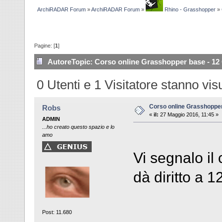
ArchiRADAR Forum
»
ArchiRADAR Forum
»
Rhino - Grasshopper
»
Pagine: [
1
]
Autore
Topic: Corso online Grasshopper base - 12 
0 Utenti e 1 Visitatore stanno vi
Corso online Grasshopper
Robs
«
il:
27 Maggio 2016, 11:45 »
ADMIN
...ho creato questo spazio e lo
amo
Vi segnalo il
dà diritto a 12
Post: 11.680