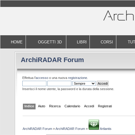
HOME
OGGETTI 3D
LIBRI
CORSI
TUT
ArchiRADAR Forum
Effettua l'
accesso
o una nuova
registrazione
.
Inserisci il nome utente, la password e la durata della sessione.
Indice
Aiuto
Ricerca
Calendario
Accedi
Registrati
ArchiRADAR Forum
»
ArchiRADAR Forum
»
Artlantis