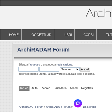
HOME
OGGETTI 3D
LIBRI
CORSI
TUT
ArchiRADAR Forum
Effettua l'
accesso
o una nuova
registrazione
.
Inserisci il nome utente, la password e la durata della sessione.
Indice
Aiuto
Ricerca
Calendario
Accedi
Registrati
ArchiRADAR Forum
»
ArchiRADAR Forum
»
D5 Render