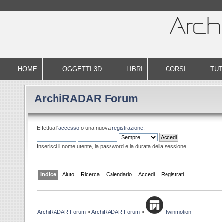
HOME
OGGETTI 3D
LIBRI
CORSI
TUT
ArchiRADAR Forum
Effettua l'
accesso
o una nuova
registrazione
.
Inserisci il nome utente, la password e la durata della sessione.
Indice
Aiuto
Ricerca
Calendario
Accedi
Registrati
ArchiRADAR Forum
»
ArchiRADAR Forum
»
Twinmotion