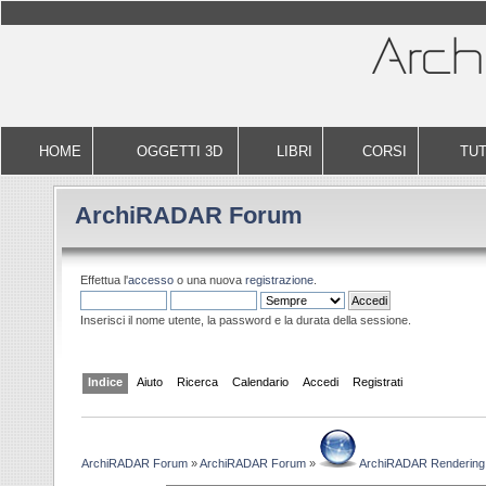
HOME
OGGETTI 3D
LIBRI
CORSI
TUT
ArchiRADAR Forum
Effettua l'
accesso
o una nuova
registrazione
.
Inserisci il nome utente, la password e la durata della sessione.
Indice
Aiuto
Ricerca
Calendario
Accedi
Registrati
ArchiRADAR Forum
»
ArchiRADAR Forum
»
ArchiRADAR Rendering