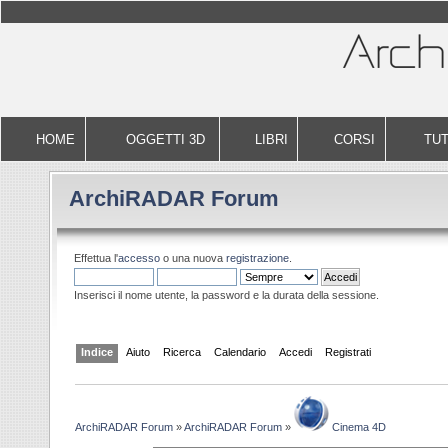
HOME
OGGETTI 3D
LIBRI
CORSI
TUT
ArchiRADAR Forum
Effettua l'
accesso
o una nuova
registrazione
.
Inserisci il nome utente, la password e la durata della sessione.
Indice
Aiuto
Ricerca
Calendario
Accedi
Registrati
ArchiRADAR Forum
»
ArchiRADAR Forum
»
Cinema 4D