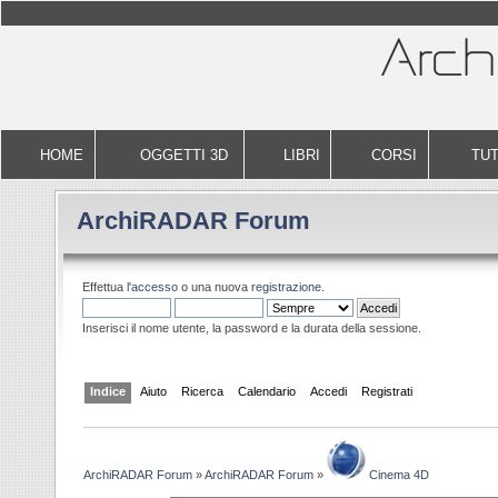
HOME
OGGETTI 3D
LIBRI
CORSI
TUT
ArchiRADAR Forum
Effettua l'
accesso
o una nuova
registrazione
.
Inserisci il nome utente, la password e la durata della sessione.
Indice
Aiuto
Ricerca
Calendario
Accedi
Registrati
ArchiRADAR Forum
»
ArchiRADAR Forum
»
Cinema 4D